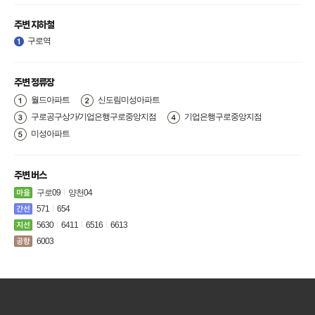
주변 지하철
구로역
주변 정류장
월드아파트
신도림미성아파트
구로공구상가/기업은행구로중앙지점
기업은행구로중앙지점
미성아파트
주변 버스
구로09
양천04
571
654
5630
6411
6516
6613
6003