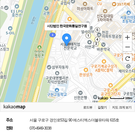
사단법인 한국문화통일연구원
100m
로드뷰
길찾기
지도 크게 보기
주소
서울 구로구 경인로53길 90 에스티엑스더블유타워 615호
전화
070-4949-3038