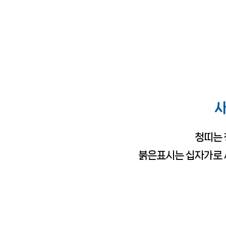
사
청띠는 
붉은표시는 십자가로 