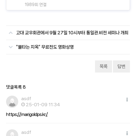
1989회 연결
고대 교우회관에서 9월 27일 10시부터 통일관.비전 세미나 개최
“불타는 지옥” 무료전도 영화상영
목록
답변
댓글목록
8
asdf
25-01-09 11:34
https://marigoldps.kr/
asdf