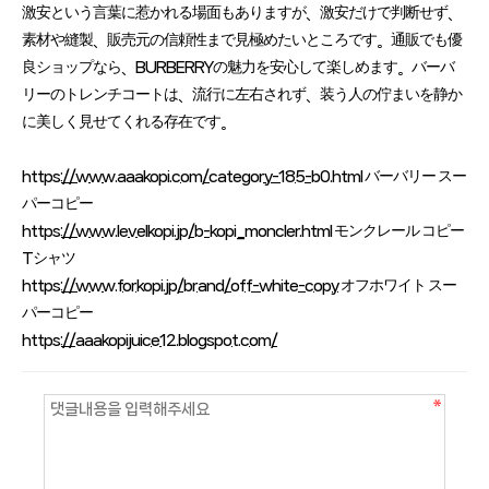
激安という言葉に惹かれる場面もありますが、激安だけで判断せず、
素材や縫製、販売元の信頼性まで見極めたいところです。通販でも優
良ショップなら、BURBERRYの魅力を安心して楽しめます。バーバ
リーのトレンチコートは、流行に左右されず、装う人の佇まいを静か
に美しく見せてくれる存在です。
https://www.aaakopi.com/category-185-b0.html
バーバリー スー
パーコピー
https://www.levelkopi.jp/b-kopi_moncler.html
モンクレール コピー
Tシャツ
https://www.forkopi.jp/brand/off-white-copy
オフホワイト スー
パーコピー
https://aaakopijuice12.blogspot.com/