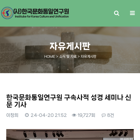
자유게시판
HOME
> 소식 및 자료 > 자유게시판
한국문화통일연구원 구속사적 성경 세미나 신
문 기사
이창희
24-04-20 21:52
19,727회
8건
본문