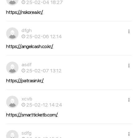
25-02-04 18:27
https://nskorea.kr/
dfgh
25-02-06 12:14
https://angelcash.co.kr/
asdf
25-02-07 13:12
https://patrasin.kr/
xcvb
25-02-12 14:24
https://smartticketb.com/
sdfg