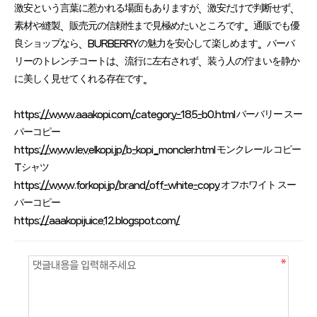
激安という言葉に惹かれる場面もありますが、激安だけで判断せず、
素材や縫製、販売元の信頼性まで見極めたいところです。通販でも優
良ショップなら、BURBERRYの魅力を安心して楽しめます。バーバ
リーのトレンチコートは、流行に左右されず、装う人の佇まいを静か
に美しく見せてくれる存在です。
https://www.aaakopi.com/category-185-b0.html
バーバリー スー
パーコピー
https://www.levelkopi.jp/b-kopi_moncler.html
モンクレール コピー
Tシャツ
https://www.forkopi.jp/brand/off-white-copy
オフホワイト スー
パーコピー
https://aaakopijuice12.blogspot.com/