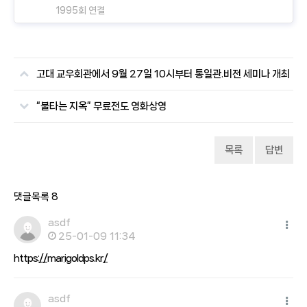
1995회 연결
고대 교우회관에서 9월 27일 10시부터 통일관.비전 세미나 개최
“불타는 지옥” 무료전도 영화상영
목록
답변
댓글목록
8
asdf
25-01-09 11:34
https://marigoldps.kr/
asdf