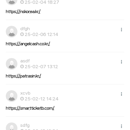
25-02-04 18:27
https://nskorea.kr/
dfgh
25-02-06 12:14
https://angelcash.co.kr/
asdf
25-02-07 13:12
https://patrasin.kr/
xcvb
25-02-12 14:24
https://smartticketb.com/
sdfg