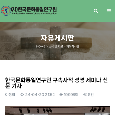
자유게시판
HOME
> 소식 및 자료 > 자유게시판
한국문화통일연구원 구속사적 성경 세미나 신
문 기사
이창희
24-04-20 21:52
19,998회
8건
본문