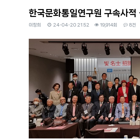
한국문화통일연구원 구속사적 
이창희
24-04-20 21:52
19,914회
8건
본문