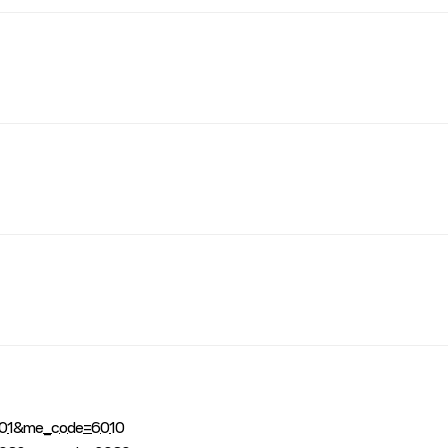
06_01&me_code=6010