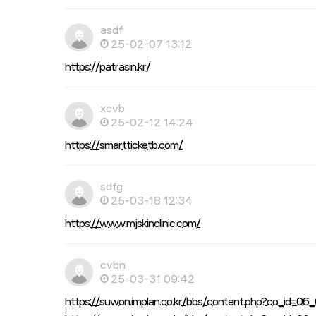
asdf
25-02-07 13:12
https://patrasin.kr/
xcvb
25-02-12 14:24
https://smartticketb.com/
sdfg
25-03-18 12:34
https://www.mjskinclinic.com/
cvbn
25-03-31 09:42
https://suwon.implan.co.kr/bbs/content.php?co_id=