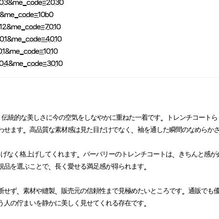
02_03&me_code=2030
csr&me_code=10b0
02_12&me_code=7010
04_01&me_code=4010
1_01&me_code=1010
03_04&me_code=3010
トは、伝統的な美しさに今の空気をしなやかに重ねた一着です。トレンチコート
わせます。高品質な素材感は見た目だけでなく、袖を通した瞬間のなめらか
さりげなく格上げしてくれます。バーバリーのトレンチコートは、きちんと感
規品を選ぶことで、長く愛せる満足感が得られます。
せず、素材や縫製、販売元の信頼性まで見極めたいところです。通販でも優良
う人の佇まいを静かに美しく見せてくれる存在です。