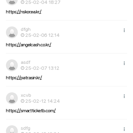
25-02-04 18:27
https://nskorea.kr/
dfgh
25-02-06 12:14
https://angelcash.co.kr/
asdf
25-02-07 13:12
https://patrasin.kr/
xcvb
25-02-12 14:24
https://smartticketb.com/
sdfg