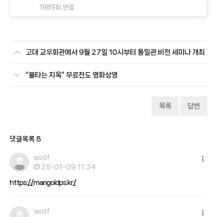
1989회 연결
고대 교우회관에서 9월 27일 10시부터 통일관.비전 세미나 개최
“불타는 지옥” 무료전도 영화상영
목록
답변
댓글목록
8
asdf
25-01-09 11:34
https://marigoldps.kr/
asdf