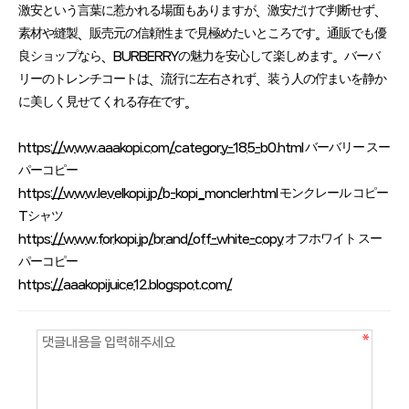
激安という言葉に惹かれる場面もありますが、激安だけで判断せず、
素材や縫製、販売元の信頼性まで見極めたいところです。通販でも優
良ショップなら、BURBERRYの魅力を安心して楽しめます。バーバ
リーのトレンチコートは、流行に左右されず、装う人の佇まいを静か
に美しく見せてくれる存在です。
https://www.aaakopi.com/category-185-b0.html
バーバリー スー
パーコピー
https://www.levelkopi.jp/b-kopi_moncler.html
モンクレール コピー
Tシャツ
https://www.forkopi.jp/brand/off-white-copy
オフホワイト スー
パーコピー
https://aaakopijuice12.blogspot.com/