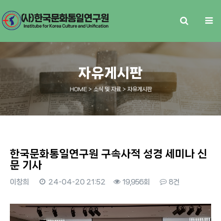
자유게시판
HOME
> 소식 및 자료 > 자유게시판
한국문화통일연구원 구속사적 성경 세미나 신
문 기사
이창희
24-04-20 21:52
19,956회
8건
본문