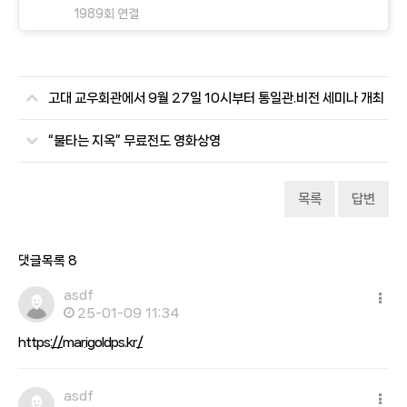
1989회 연결
고대 교우회관에서 9월 27일 10시부터 통일관.비전 세미나 개최
“불타는 지옥” 무료전도 영화상영
목록
답변
댓글목록
8
asdf
25-01-09 11:34
https://marigoldps.kr/
asdf