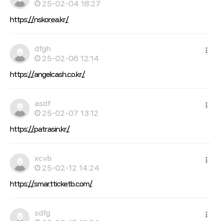
25-02-04 18:27
https://nskorea.kr/
dfgh
25-02-06 12:14
https://angelcash.co.kr/
asdf
25-02-07 13:12
https://patrasin.kr/
xcvb
25-02-12 14:24
https://smartticketb.com/
sdfg