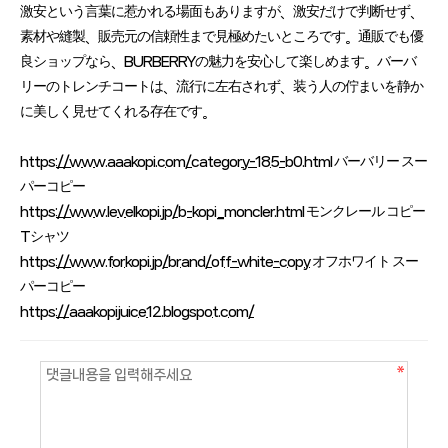
激安という言葉に惹かれる場面もありますが、激安だけで判断せず、
素材や縫製、販売元の信頼性まで見極めたいところです。通販でも優
良ショップなら、BURBERRYの魅力を安心して楽しめます。バーバ
リーのトレンチコートは、流行に左右されず、装う人の佇まいを静か
に美しく見せてくれる存在です。
https://www.aaakopi.com/category-185-b0.html
バーバリー スー
パーコピー
https://www.levelkopi.jp/b-kopi_moncler.html
モンクレール コピー
Tシャツ
https://www.forkopi.jp/brand/off-white-copy
オフホワイト スー
パーコピー
https://aaakopijuice12.blogspot.com/