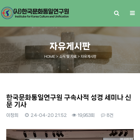
자유게시판
HOME
> 소식 및 자료 > 자유게시판
한국문화통일연구원 구속사적 성경 세미나 신
문 기사
이창희
24-04-20 21:52
19,953회
8건
본문