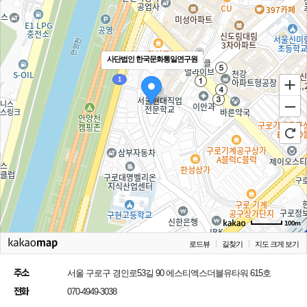
사단법인 한국문화통일연구원
100m
로드뷰
길찾기
지도 크게 보기
주소
서울 구로구 경인로53길 90 에스티엑스더블유타워 615호
전화
070-4949-3038