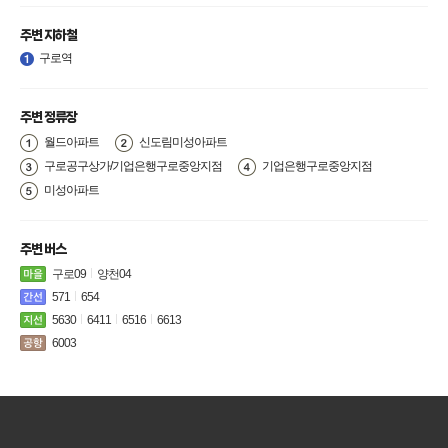
주변 지하철
구로역
주변 정류장
월드아파트
신도림미성아파트
구로공구상가/기업은행구로중앙지점
기업은행구로중앙지점
미성아파트
주변 버스
구로09
양천04
571
654
5630
6411
6516
6613
6003