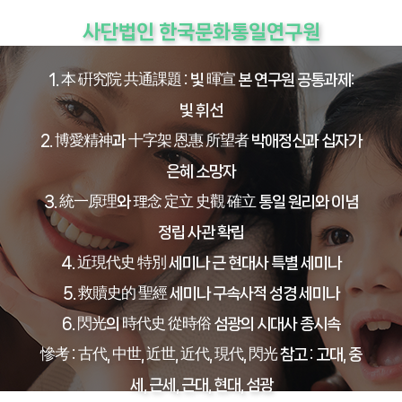
사단법인 한국문화통일연구원
1. 本 硏究院 共通課題 : 빛 暉宣 본 연구원 공통과제:
빛 휘선
2. 博愛精神과 十字架 恩惠 所望者 박애정신과 십자가
은혜 소망자
3. 統一原理와 理念 定立 史觀 確立 통일 원리와 이념
정립 사관 확립
4. 近現代史 特別 세미나 근 현대사 특별 세미나
5. 救贖史的 聖經 세미나 구속사적 성경 세미나
6. 閃光의 時代史 從時俗 섬광의 시대사 종시속
慘考 : 古代, 中世, 近世, 近代, 現代, 閃光 참고 : 고대, 중
세, 근세, 근대, 현대, 섬광