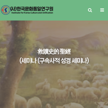
救贖史的 聖經
(세미나 (구속사적 성경 세미나)
1. 農道 創造, 生命 硏究團地 (농도 창조, 생명 연구단지)
2. 農學生命 食品硏究開發 (농학생명 식품 연구 개발)
3. 體型 創造 食品生産 販促 (체형 창조 식품생산 판촉)
4. 聖化마을 造成 (성화마을 조성)
5. 靈化로운 生活定着 (영화로운 생활정착)
6. 自由生活, 創造, 止陽 (자유생활, 창조, 지양)
7. 거룩한 人格, 挑戰 (거룩한 인격, 도전)